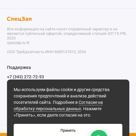
Вся информация на сайте носит справочный характер и не
является публичной офертой, определяемой статьей 437 ГК РФ,
2023
spezzap.ru ©️
ООО Трейдзапчасть ИНН 6685137815, 2024
TEL
Поддержка
WA
+7 (343) 272-72-53
Обратный звонок
TG
Мы используем файлы cookie и другие средства
620030, г. Екатеринбург, ул. Карьерная, д. 14, оф. 14.
сохранения предпочтений и анализа действий
IG
Мы в сети
посетителей сайта. Подробнее в
Согласие на
обработку персональных данных
. Нажмите
M
«Принять», если даете согласие на это.
@
Принять