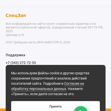
Вся информация на сайте носит справочный характер и не
является публичной офертой, определяемой статьей 437 ГК РФ,
2023
spezzap.ru ©️
ООО Трейдзапчасть ИНН 6685137815, 2024
TEL
Поддержка
WA
+7 (343) 272-72-53
Обратный звонок
TG
Мы используем файлы cookie и другие средства
620030, г. Екатеринбург, ул. Карьерная, д. 14, оф. 14.
сохранения предпочтений и анализа действий
IG
Мы в сети
посетителей сайта. Подробнее в
Согласие на
обработку персональных данных
. Нажмите
M
«Принять», если даете согласие на это.
@
Принять