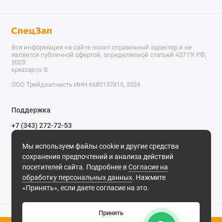
Вся информация на сайте носит справочный характер и не
является публичной офертой, определяемой статьей 437 ГК РФ,
2023
spezzap.ru ©️
ООО Трейдзапчасть ИНН 6685137815, 2024
TEL
Поддержка
WA
+7 (343) 272-72-53
Обратный звонок
TG
Мы используем файлы cookie и другие средства
620030, г. Екатеринбург, ул. Карьерная, д. 14, оф. 14.
сохранения предпочтений и анализа действий
IG
Мы в сети
посетителей сайта. Подробнее в
Согласие на
обработку персональных данных
. Нажмите
M
«Принять», если даете согласие на это.
@
Принять