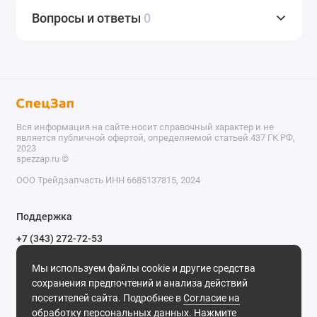
Вопросы и ответы
0
Вся информация на сайте носит справочный характер и не
является публичной офертой, определяемой статьей 437 ГК РФ,
2023
spezzap.ru ©️
ООО Трейдзапчасть ИНН 6685137815, 2024
TEL
Поддержка
WA
+7 (343) 272-72-53
Обратный звонок
TG
Мы используем файлы cookie и другие средства
620030, г. Екатеринбург, ул. Карьерная, д. 14, оф. 14.
сохранения предпочтений и анализа действий
IG
Мы в сети
посетителей сайта. Подробнее в
Согласие на
обработку персональных данных
. Нажмите