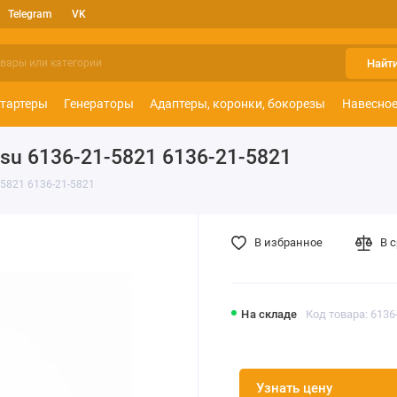
Telegram
VK
Найт
тартеры
Генераторы
Адаптеры, коронки, бокорезы
Навесное
su 6136-21-5821 6136-21-5821
5821 6136-21-5821
В избранное
В 
На складе
Код товара: 6136
Узнать цену