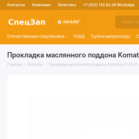
Контакты
Компания
Логистика
+7 (922) 182-82-28 WhatsApp
КАТАЛОГ
Отечественная спецтехника
ТНВД
Турбокомпрессоры
С
Прокладка маслянного поддона Komat
Главная
Komatsu
Прокладка маслянного поддона Komatsu 6136-21-