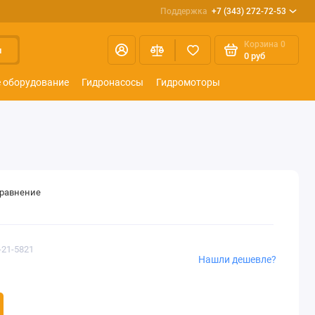
Поддержка
+7 (343) 272-72-53
Корзина
0
и
0 руб
 оборудование
Гидронасосы
Гидромоторы
сравнение
-21-5821
Нашли дешевле?