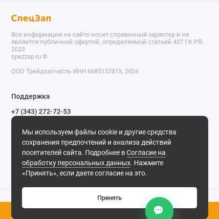
Вся информация на сайте носит справочный характер и не
является публичной офертой, определяемой статьей 437 ГК РФ,
2023
spezzap.ru ©️
ООО Трейдзапчасть ИНН 6685137815, 2024
TEL
Поддержка
WA
+7 (343) 272-72-53
Обратный звонок
TG
Мы используем файлы cookie и другие средства
620030, г. Екатеринбург, ул. Карьерная, д. 14, оф. 14.
сохранения предпочтений и анализа действий
IG
Мы в сети
посетителей сайта. Подробнее в
Согласие на
обработку персональных данных
. Нажмите
M
«Принять», если даете согласие на это.
@
Принять
0