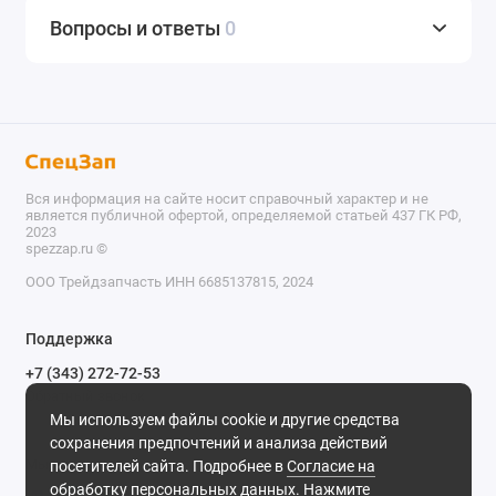
Вопросы и ответы
0
Вся информация на сайте носит справочный характер и не
является публичной офертой, определяемой статьей 437 ГК РФ,
2023
spezzap.ru ©️
ООО Трейдзапчасть ИНН 6685137815, 2024
TEL
Поддержка
WA
+7 (343) 272-72-53
Обратный звонок
TG
Мы используем файлы cookie и другие средства
620030, г. Екатеринбург, ул. Карьерная, д. 14, оф. 14.
сохранения предпочтений и анализа действий
IG
Мы в сети
посетителей сайта. Подробнее в
Согласие на
обработку персональных данных
. Нажмите