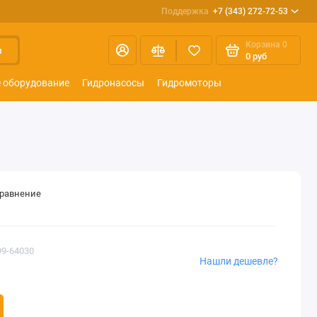
Поддержка
+7 (343) 272-72-53
Корзина
0
и
0 руб
 оборудование
Гидронасосы
Гидромоторы
сравнение
99-64030
Нашли дешевле?