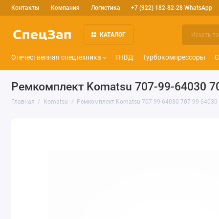
Контакты
Компания
Логистика
+7 (922) 182-82-28 WhatsApp
КАТАЛОГ
Отечественная спецтехника
ТНВД
Турбокомпрессоры
С
Ремкомплект Komatsu 707-99-64030 7
Главная
Komatsu
Ремкомплект Komatsu 707-99-64030 707-99-64030