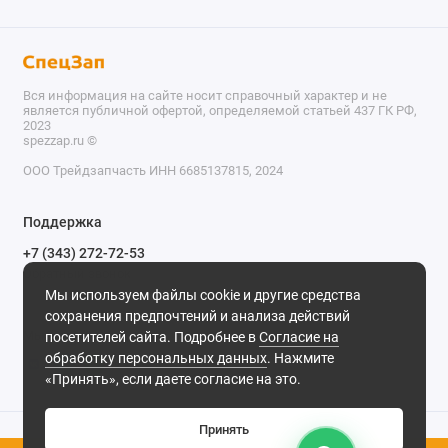
Вся информация на сайте носит справочный характер и не
является публичной офертой, определяемой статьей 437 ГК РФ,
2023
spezzap.ru ©️
ООО Трейдзапчасть ИНН 6685137815, 2024
TEL
Поддержка
WA
+7 (343) 272-72-53
Обратный звонок
TG
Мы используем файлы cookie и другие средства
620030, г. Екатеринбург, ул. Карьерная, д. 14, оф. 14.
сохранения предпочтений и анализа действий
IG
Мы в сети
посетителей сайта. Подробнее в
Согласие на
обработку персональных данных
. Нажмите
M
«Принять», если даете согласие на это.
@
Принять