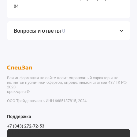
84
Вопросы и ответы
0
Вся информация на сайте носит справочный характер и не
является публичной офертой, определяемой статьей 437 ГК РФ,
2023
spezzap.ru ©️
ООО Трейдзапчасть ИНН 6685137815, 2024
TEL
Поддержка
WA
+7 (343) 272-72-53
Обратный звонок
TG