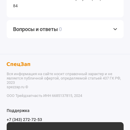
84
Вопросы и ответы
0
Вся информация на сайте носит справочный характер и не
является публичной офертой, определяемой статьей 437 ГК РФ,
2023
spezzap.ru ©️
ООО Трейдзапчасть ИНН 6685137815, 2024
TEL
Поддержка
WA
+7 (343) 272-72-53
Обратный звонок
TG