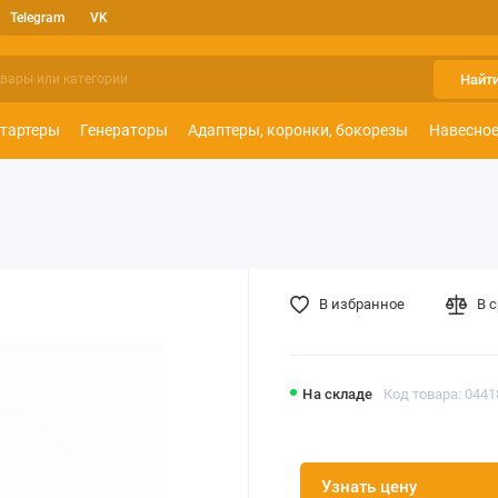
Telegram
VK
Найт
тартеры
Генераторы
Адаптеры, коронки, бокорезы
Навесное
В избранное
В 
На складе
Код товара: 0441
Узнать цену