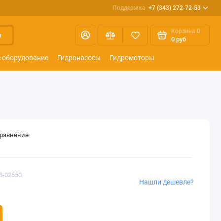
Поддержка
+7 (343) 272-72-53
Корзина
0
и
0 руб
 оборудование
Гидронасосы
Гидромоторы
сравнение
8-02550
Нашли дешевле?