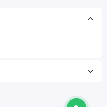
TEL
WA
TG
IG
M
@