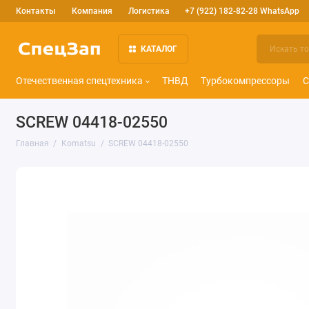
Контакты
Компания
Логистика
+7 (922) 182-82-28 WhatsApp
КАТАЛОГ
Отечественная спецтехника
ТНВД
Турбокомпрессоры
С
SCREW 04418-02550
Главная
Komatsu
SCREW 04418-02550