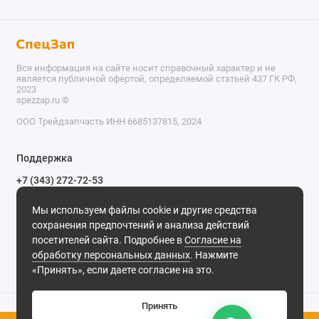
Вся информация на сайте носит справочный характер и не
является публичной офертой, определяемой статьей 437 ГК РФ,
2023
spezzap.ru ©️
ООО Трейдзапчасть ИНН 6685137815, 2024
TEL
Поддержка
WA
+7 (343) 272-72-53
Обратный звонок
TG
Мы используем файлы cookie и другие средства
620030, г. Екатеринбург, ул. Карьерная, д. 14, оф. 14.
сохранения предпочтений и анализа действий
IG
Мы в сети
посетителей сайта. Подробнее в
Согласие на
обработку персональных данных
. Нажмите
M
«Принять», если даете согласие на это.
@
Принять