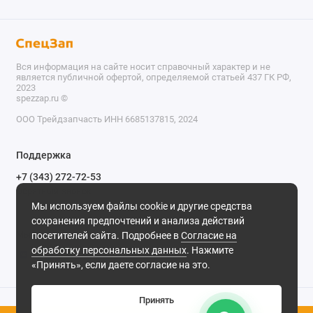
Вся информация на сайте носит справочный характер и не
является публичной офертой, определяемой статьей 437 ГК РФ,
2023
spezzap.ru ©️
ООО Трейдзапчасть ИНН 6685137815, 2024
TEL
Поддержка
WA
+7 (343) 272-72-53
Обратный звонок
TG
Мы используем файлы cookie и другие средства
620030, г. Екатеринбург, ул. Карьерная, д. 14, оф. 14.
сохранения предпочтений и анализа действий
IG
Мы в сети
посетителей сайта. Подробнее в
Согласие на
обработку персональных данных
. Нажмите
M
«Принять», если даете согласие на это.
@
Принять