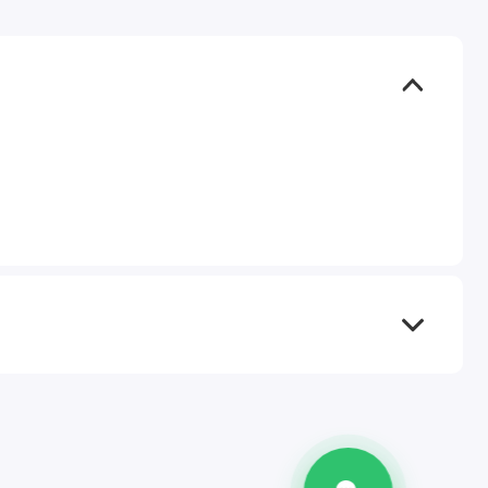
TEL
WA
TG
IG
M
@