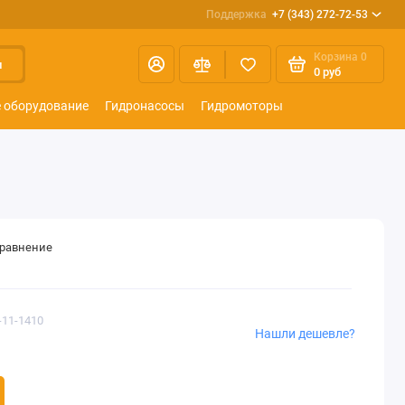
Поддержка
+7 (343) 272-72-53
Корзина
0
и
0 руб
 оборудование
Гидронасосы
Гидромоторы
сравнение
-11-1410
Нашли дешевле?