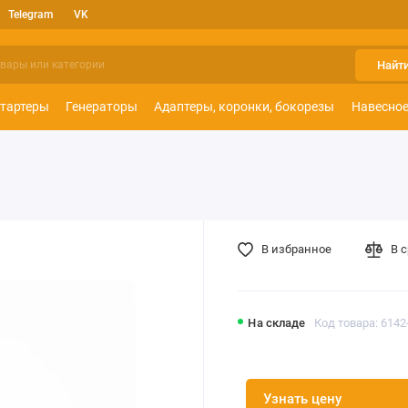
Telegram
VK
Найт
тартеры
Генераторы
Адаптеры, коронки, бокорезы
Навесное
В избранное
В 
На складе
Код товара: 6142
Узнать цену