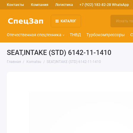
Контакты
Компания
Логистика
+7 (922) 182-82-28 WhatsApp
КАТАЛОГ
Отечественная спецтехника
ТНВД
Турбокомпрессоры
С
SEAT,INTAKE (STD) 6142-11-1410
Главная
Komatsu
SEAT,INTAKE (STD) 6142-11-1410