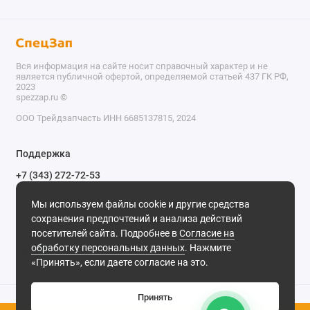
Вся информация на сайте носит справочный характер и не
является публичной офертой, определяемой статьей 437 ГК РФ,
2023
spezzap.ru ©️
ООО Трейдзапчасть ИНН 6685137815, 2024
TEL
Поддержка
WA
+7 (343) 272-72-53
Обратный звонок
TG
Мы используем файлы cookie и другие средства
620030, г. Екатеринбург, ул. Карьерная, д. 14, оф. 14.
сохранения предпочтений и анализа действий
IG
Мы в сети
посетителей сайта. Подробнее в
Согласие на
обработку персональных данных
. Нажмите
M
«Принять», если даете согласие на это.
@
Принять