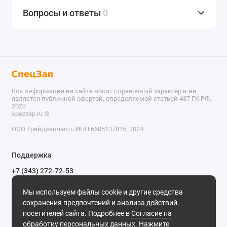
Вопросы и ответы
0
Вся информация на сайте носит справочный характер и не
является публичной офертой, определяемой статьей 437 ГК РФ,
2023
spezzap.ru ©️
ООО Трейдзапчасть ИНН 6685137815, 2024
TEL
Поддержка
WA
+7 (343) 272-72-53
Обратный звонок
TG
Мы используем файлы cookie и другие средства
620030, г. Екатеринбург, ул. Карьерная, д. 14, оф. 14.
сохранения предпочтений и анализа действий
IG
Мы в сети
посетителей сайта. Подробнее в
Согласие на
обработку персональных данных
. Нажмите