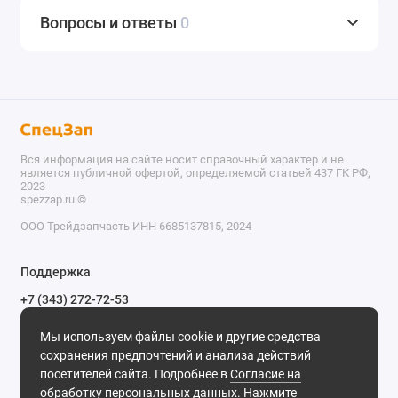
Вопросы и ответы
0
Вся информация на сайте носит справочный характер и не
является публичной офертой, определяемой статьей 437 ГК РФ,
2023
spezzap.ru ©️
ООО Трейдзапчасть ИНН 6685137815, 2024
TEL
Поддержка
WA
+7 (343) 272-72-53
Обратный звонок
TG
Мы используем файлы cookie и другие средства
620030, г. Екатеринбург, ул. Карьерная, д. 14, оф. 14.
сохранения предпочтений и анализа действий
IG
Мы в сети
посетителей сайта. Подробнее в
Согласие на
обработку персональных данных
. Нажмите