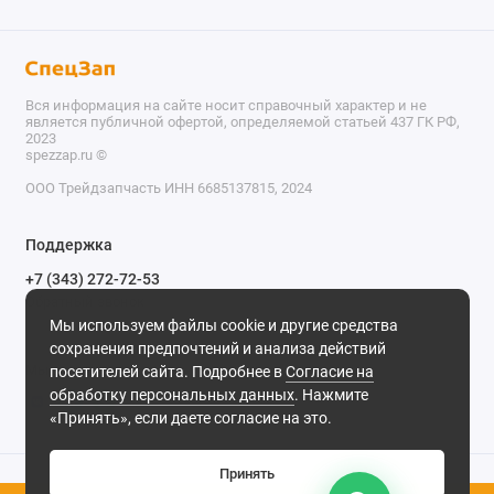
Вся информация на сайте носит справочный характер и не
является публичной офертой, определяемой статьей 437 ГК РФ,
2023
spezzap.ru ©️
ООО Трейдзапчасть ИНН 6685137815, 2024
TEL
Поддержка
WA
+7 (343) 272-72-53
Обратный звонок
TG
Мы используем файлы cookie и другие средства
620030, г. Екатеринбург, ул. Карьерная, д. 14, оф. 14.
сохранения предпочтений и анализа действий
IG
Мы в сети
посетителей сайта. Подробнее в
Согласие на
обработку персональных данных
. Нажмите
M
«Принять», если даете согласие на это.
@
Принять