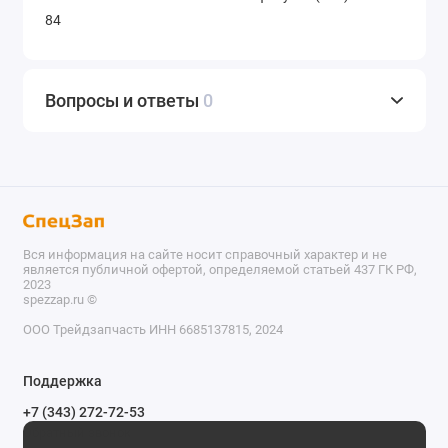
84
Вопросы и ответы
0
Вся информация на сайте носит справочный характер и не
является публичной офертой, определяемой статьей 437 ГК РФ,
2023
spezzap.ru ©️
ООО Трейдзапчасть ИНН 6685137815, 2024
TEL
Поддержка
WA
+7 (343) 272-72-53
Обратный звонок
TG