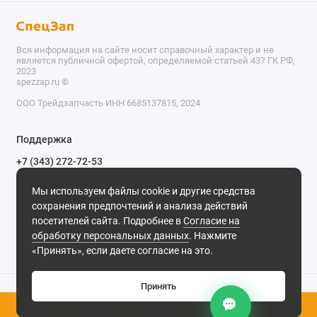
Вся информация на сайте носит справочный характер и не
является публичной офертой, определяемой статьей 437 ГК РФ,
2023
spezzap.ru ©️
ООО Трейдзапчасть ИНН 6685137815, 2024
TEL
Поддержка
WA
+7 (343) 272-72-53
Обратный звонок
TG
Мы используем файлы cookie и другие средства
620030, г. Екатеринбург, ул. Карьерная, д. 14, оф. 14.
сохранения предпочтений и анализа действий
IG
Мы в сети
посетителей сайта. Подробнее в
Согласие на
обработку персональных данных
. Нажмите
M
«Принять», если даете согласие на это.
@
Принять
0