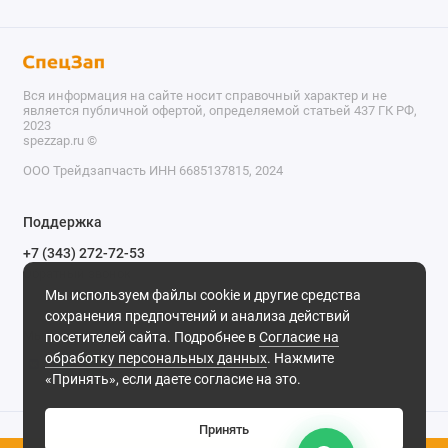
Вся информация на сайте носит справочный характер и не
является публичной офертой, определяемой статьей 437 ГК РФ,
2023
spezzap.ru ©️
ООО Трейдзапчасть ИНН 6685137815, 2024
TEL
Поддержка
WA
+7 (343) 272-72-53
Обратный звонок
TG
Мы используем файлы cookie и другие средства
620030, г. Екатеринбург, ул. Карьерная, д. 14, оф. 14.
сохранения предпочтений и анализа действий
IG
Мы в сети
посетителей сайта. Подробнее в
Согласие на
обработку персональных данных
. Нажмите
M
«Принять», если даете согласие на это.
@
Принять