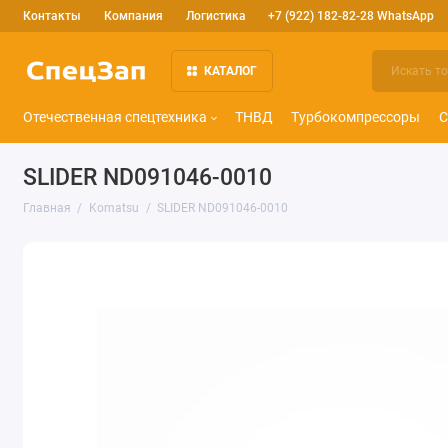
Контакты
Компания
Логистика
+7 (922) 182-82-28 WhatsApp
КАТАЛОГ
Отечественная спецтехника
ТНВД
Турбокомпрессоры
С
SLIDER ND091046-0010
Главная
Komatsu
SLIDER ND091046-0010