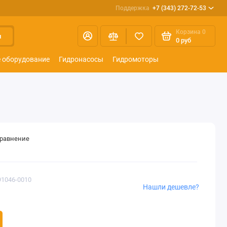
Поддержка
+7 (343) 272-72-53
Корзина
0
и
0 руб
 оборудование
Гидронасосы
Гидромоторы
сравнение
91046-0010
Нашли дешевле?