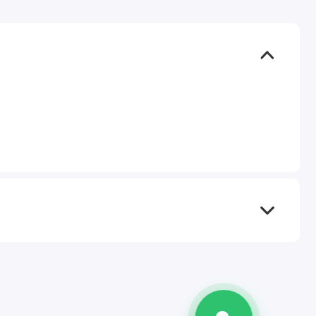
TEL
WA
TG
IG
M
@