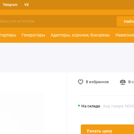
Telegram
VK
Найт
тартеры
Генераторы
Адаптеры, коронки, бокорезы
Навесное
В избранное
В 
На складе
Код товара: ND0
Узнать цену