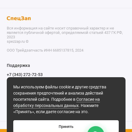
Вся информация на сайте носит справочный характер и не
является публичной офертой, определяемой статьей 437 ГК РФ,
2023
spezzap.ru ©️
ООО Трейдзапчасть ИНН 6685137815, 2024
TEL
Поддержка
WA
+7 (343) 272-72-53
Обратный звонок
TG
Мы используем файлы cookie и другие средства
620030, г. Екатеринбург, ул. Карьерная, д. 14, оф. 14.
сохранения предпочтений и анализа действий
IG
Мы в сети
посетителей сайта. Подробнее в
Согласие на
обработку персональных данных
. Нажмите
M
«Принять», если даете согласие на это.
@
Принять