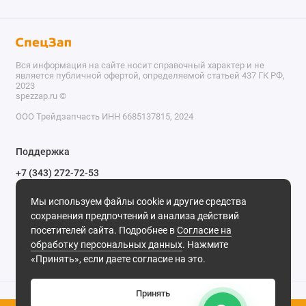
Вся информация на сайте носит справочный характер и не
является публичной офертой, определяемой статьей 437 ГК РФ,
2023
spezzap.ru ©️
ООО Трейдзапчасть ИНН 6685137815, 2024
TEL
Поддержка
WA
+7 (343) 272-72-53
Обратный звонок
TG
Мы используем файлы cookie и другие средства
620030, г. Екатеринбург, ул. Карьерная, д. 14, оф. 14.
сохранения предпочтений и анализа действий
IG
Мы в сети
посетителей сайта. Подробнее в
Согласие на
обработку персональных данных
. Нажмите
M
«Принять», если даете согласие на это.
@
Принять