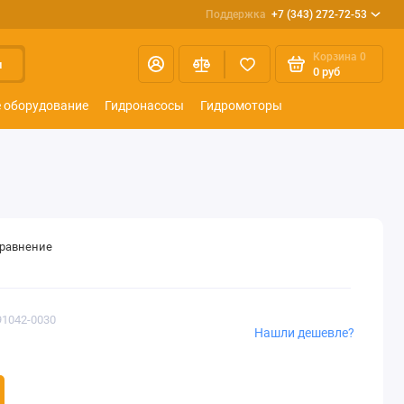
Поддержка
+7 (343) 272-72-53
Корзина
0
и
0 руб
 оборудование
Гидронасосы
Гидромоторы
сравнение
91042-0030
Нашли дешевле?