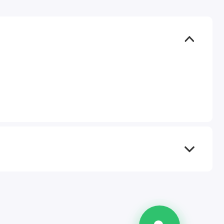
TEL
WA
TG
IG
M
@