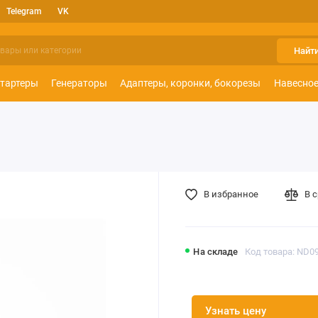
Telegram
VK
Найт
тартеры
Генераторы
Адаптеры, коронки, бокорезы
Навесное
В избранное
В 
На складе
Код товара: ND0
Узнать цену