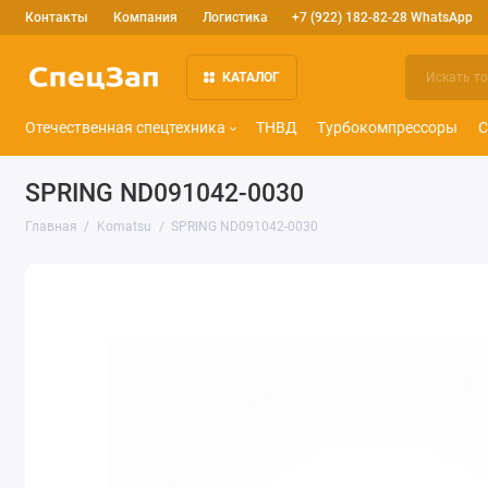
Контакты
Компания
Логистика
+7 (922) 182-82-28 WhatsApp
КАТАЛОГ
Отечественная спецтехника
ТНВД
Турбокомпрессоры
С
SPRING ND091042-0030
Главная
Komatsu
SPRING ND091042-0030