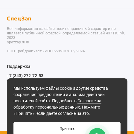
Вся информация на сайте носит справочный характер и не
является публичной офертой, определяемой статьей 437 ГК РФ,
2023
spezzap.ru ©️
ООО Трейдзапчасть ИНН 6685137815, 2024
TEL
Поддержка
WA
+7 (343) 272-72-53
Обратный звонок
TG
Мы используем файлы cookie и другие средства
620030, г. Екатеринбург, ул. Карьерная, д. 14, оф. 14.
сохранения предпочтений и анализа действий
IG
Мы в сети
посетителей сайта. Подробнее в
Согласие на
обработку персональных данных
. Нажмите
M
«Принять», если даете согласие на это.
@
Принять