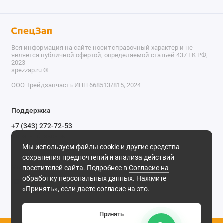
Вся информация на сайте носит справочный характер и не
является публичной офертой, определяемой статьей 437 ГК РФ,
2023
spezzap.ru ©️
ООО Трейдзапчасть ИНН 6685137815, 2024
TEL
Поддержка
WA
+7 (343) 272-72-53
Обратный звонок
TG
Мы используем файлы cookie и другие средства
620030, г. Екатеринбург, ул. Карьерная, д. 14, оф. 14.
сохранения предпочтений и анализа действий
IG
Мы в сети
посетителей сайта. Подробнее в
Согласие на
обработку персональных данных
. Нажмите
M
«Принять», если даете согласие на это.
@
Принять