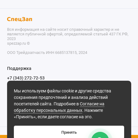
Вся информация на сайте носит справочный характер и не
является публичной офертой, определяемой статьей 437 ГК РФ,
2023
spezzap.ru ©️
ООО Трейдзапчасть ИНН 6685137815, 2024
TEL
Поддержка
WA
+7 (343) 272-72-53
Обратный звонок
TG
Мы используем файлы cookie и другие средства
620030, г. Екатеринбург, ул. Карьерная, д. 14, оф. 14.
сохранения предпочтений и анализа действий
IG
Мы в сети
посетителей сайта. Подробнее в
Согласие на
обработку персональных данных
. Нажмите
M
«Принять», если даете согласие на это.
@
Принять