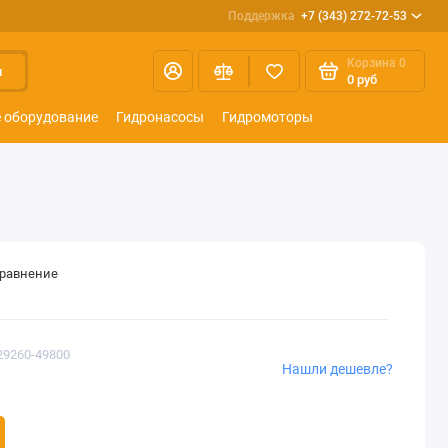
Поддержка
+7 (343) 272-72-53
Корзина
0
и
0 руб
 оборудование
Гидронасосы
Гидромоторы
сравнение
29260-49800
Нашли дешевле?