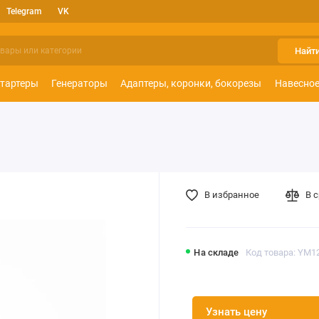
Telegram
VK
Найт
тартеры
Генераторы
Адаптеры, коронки, бокорезы
Навесное
В избранное
В 
На складе
Код товара: YM1
Узнать цену