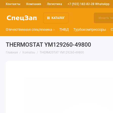
Контакты
Компания
Логистика
+7 (922) 182-82-28 WhatsApp
КАТАЛОГ
Отечественная спецтехника
ТНВД
Турбокомпрессоры
С
THERMOSTAT YM129260-49800
Главная
Komatsu
THERMOSTAT YM129260-49800