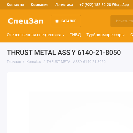
Контакты
Компания
Логистика
+7 (922) 182-82-28 WhatsApp
КАТАЛОГ
Отечественная спецтехника
ТНВД
Турбокомпрессоры
С
THRUST METAL ASS'Y 6140-21-8050
Главная
Komatsu
THRUST METAL ASS'Y 6140-21-8050