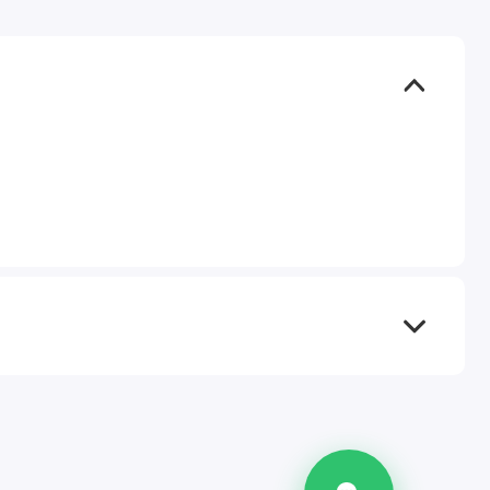
TEL
WA
TG
IG
M
@