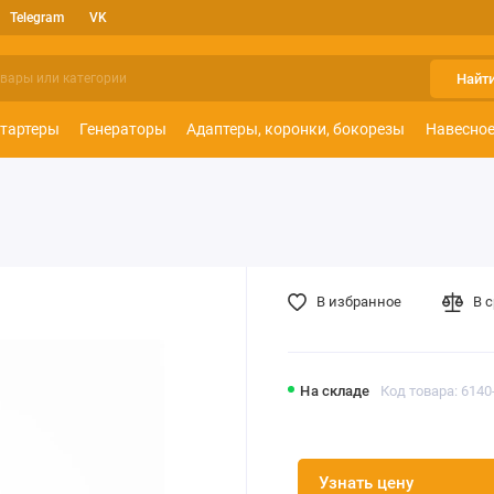
Telegram
VK
Найт
тартеры
Генераторы
Адаптеры, коронки, бокорезы
Навесное
В избранное
В 
На складе
Код товара: 6140
Узнать цену