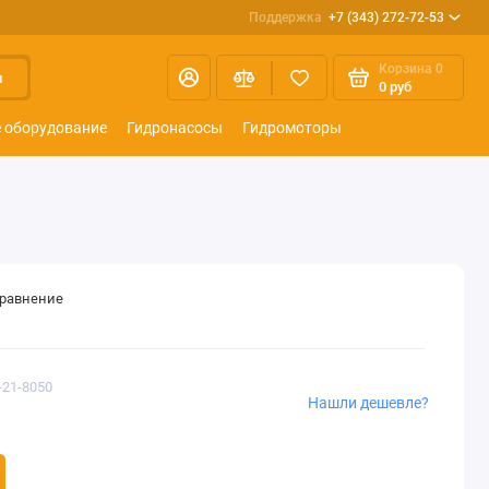
Поддержка
+7 (343) 272-72-53
Корзина
0
и
0 руб
 оборудование
Гидронасосы
Гидромоторы
сравнение
-21-8050
Нашли дешевле?