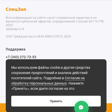
Вся информация на сайте носит справочный характер и не
является публичной офертой, определяемой статьей 437 ГК РФ,
2023
spezzap.ru ©️
ООО Трейдзапчасть ИНН 6685137815, 2024
TEL
Поддержка
WA
+7 (343) 272-72-53
Обратный звонок
TG
Мы используем файлы cookie и другие средства
620030, г. Екатеринбург, ул. Карьерная, д. 14, оф. 14.
сохранения предпочтений и анализа действий
IG
Мы в сети
посетителей сайта. Подробнее в
Согласие на
обработку персональных данных
. Нажмите
M
«Принять», если даете согласие на это.
@
Принять
0