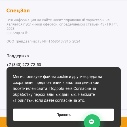
Вся информация на сайте носит справочный характер и не
является публичной офертой, определяемой статьей 437 ГК РФ,
2023
spezzap.ru ©️
ООО Трейдзапчасть ИНН 6685137815, 2024
TEL
Поддержка
WA
+7 (343) 272-72-53
Обратный звонок
TG
Мы используем файлы cookie и другие средства
620030, г. Екатеринбург, ул. Карьерная, д. 14, оф. 14.
сохранения предпочтений и анализа действий
IG
Мы в сети
посетителей сайта. Подробнее в
Согласие на
обработку персональных данных
. Нажмите
M
«Принять», если даете согласие на это.
@
Принять
0