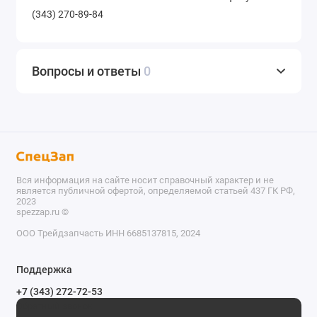
(343) 270-89-84
Вопросы и ответы
0
Вся информация на сайте носит справочный характер и не
является публичной офертой, определяемой статьей 437 ГК РФ,
2023
spezzap.ru ©️
ООО Трейдзапчасть ИНН 6685137815, 2024
TEL
Поддержка
WA
+7 (343) 272-72-53
Обратный звонок
TG