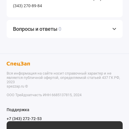
(343) 270-89-84
Вопросы и ответы
0
Вся информация на сайте носит справочный характер и не
является публичной офертой, определяемой статьей 437 ГК РФ,
2023
spezzap.ru ©️
ООО Трейдзапчасть ИНН 6685137815, 2024
TEL
Поддержка
WA
+7 (343) 272-72-53
Обратный звонок
TG