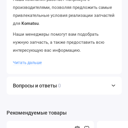
производителями, позволяя предложить самые
привлекательные условия реализации запчастей
для
Komatsu
.
Наши менеджеры помогут вам подобрать
нужную запчасть, а также предоставить всю
интересующую вас информацию.
Отгрузка со склада в день заказа, отправка в
Читать дальше
регионы в течение 12 часов. Доставка до
термина ТК – бесплатно. Отправляем в города
России и страны ближнего зарубежья. Звоните
Вопросы и ответы
0
нам по телефону
+7 (343) 302-08-98
Рекомендуемые товары