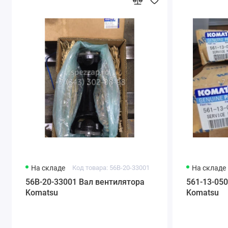
На складе
Код товара: 56B-20-33001
На складе
56B-20-33001 Вал вентилятора
561-13-05
Komatsu
Komatsu