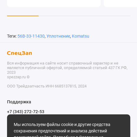
Теги:
56B-33-11430
,
Уплотнение
,
Komatsu
Вся информация на сайте носит справочный характер и не
является публичной офертой, определяемой статьей 437 ГК РФ,
2023
spezzap.ru ©️
ООО Трейдзапчасть ИНН 6685137815, 2024
TEL
Поддержка
WA
+7 (343) 272-72-53
Обратный звонок
TG
Мы используем файлы cookie и другие средства
620030, г. Екатеринбург, ул. Карьерная, д. 14, оф. 14.
сохранения предпочтений и анализа действий
IG
Мы в сети