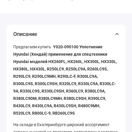
Описание
Предлагаем купить
Y020-090100 Уплотнение
Hyundai (Хендай) применение для спецтехники
Hyundai моделей HX260FL, HX260L, HX300L, HX330L,
HX380L, HX430L, R250LC9, R250LC9A, R260LC9S,
R290LC9, R290LC9MH, R290LC-F, R300LC9A,
R300LC9S, R300LC9SH, R320LC9, R330LC9A, R330LC-
9A, R330LC9S, R330LC9SH, R360LC9, R380LC9A,
R380LC9DM, R380LC9MH, R380LC9SH, R390LC9,
R430LC9, R430LC9A, R430LC9SH, R480C9MH,
R520LC9, R800LC-9, RB260LC9S
На складе в Екатеринбурге широкий ассортимент
запасных частей на двигатели, гидравлику и ходовую