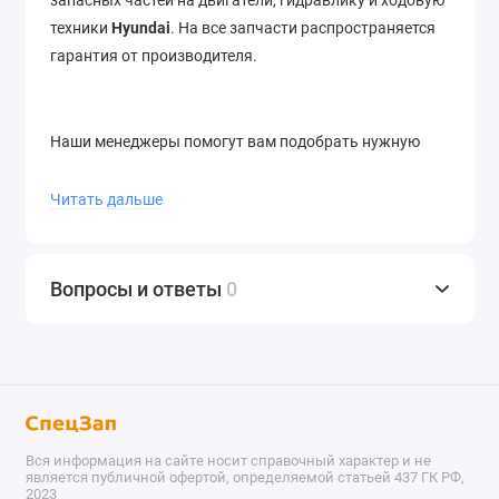
техники
Hyundai
. На все запчасти распространяется
гарантия от производителя.
Наши менеджеры помогут вам подобрать нужную
запчасть, а также предоставить всю интересующую
вас информацию.
Читать дальше
Отгрузка со склада в день заказа, отправка в
регионы в течение 12 часов. Доставка до термина ТК
Вопросы и ответы
0
– бесплатно. Отправляем в города России и страны
ближнего зарубежья. Звоните нам по телефону
+7
(343) 302-08-98
Вся информация на сайте носит справочный характер и не
является публичной офертой, определяемой статьей 437 ГК РФ,
2023