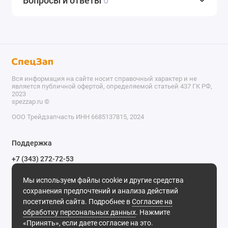
Вопросы и ответы
0
Вся информация на сайте носит справочный характер и не
является публичной офертой, определяемой статьей 437 ГК РФ,
2023
spezzap.ru ©️
ООО Трейдзапчасть ИНН 6685137815, 2024
TEL
Поддержка
WA
+7 (343) 272-72-53
Обратный звонок
TG
Мы используем файлы cookie и другие средства
620030, г. Екатеринбург, ул. Карьерная, д. 14, оф. 14.
сохранения предпочтений и анализа действий
IG
Мы в сети
посетителей сайта. Подробнее в
Согласие на
обработку персональных данных
. Нажмите
M
«Принять», если даете согласие на это.