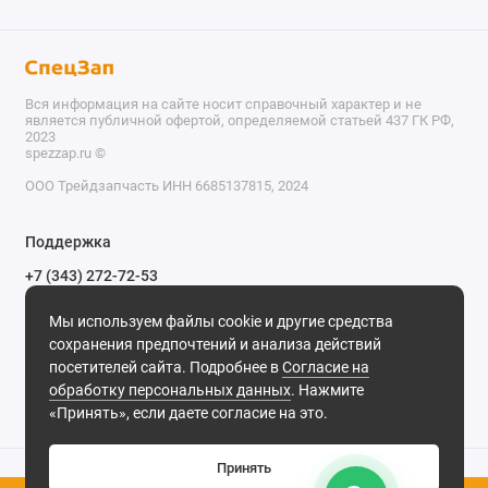
Вся информация на сайте носит справочный характер и не
является публичной офертой, определяемой статьей 437 ГК РФ,
2023
spezzap.ru ©️
ООО Трейдзапчасть ИНН 6685137815, 2024
TEL
Поддержка
WA
+7 (343) 272-72-53
Обратный звонок
TG
Мы используем файлы cookie и другие средства
620030, г. Екатеринбург, ул. Карьерная, д. 14, оф. 14.
сохранения предпочтений и анализа действий
IG
Мы в сети
посетителей сайта. Подробнее в
Согласие на
обработку персональных данных
. Нажмите
M
«Принять», если даете согласие на это.
@
Принять