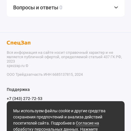
Вопросы и ответы
0
Вся информация на сайте носит справочный характер и не
является публичной офертой, определяемой статьей 437 ГК РФ,
2023
spezzap.ru ©️
ООО Трейдзапчасть ИНН 6685137815, 2024
TEL
Поддержка
WA
+7 (343) 272-72-53
Обратный звонок
TG
Мы используем файлы cookie и другие средства
620030, г. Екатеринбург, ул. Карьерная, д. 14, оф. 14.
сохранения предпочтений и анализа действий
IG
Мы в сети
посетителей сайта. Подробнее в
Согласие на
обработку персональных данных
. Нажмите