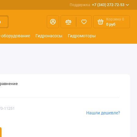
Поддержка
+7 (343) 272-72-53
Корзина
0
и
0 руб
 оборудование
Гидронасосы
Гидромоторы
сравнение
70-11251
Нашли дешевле?