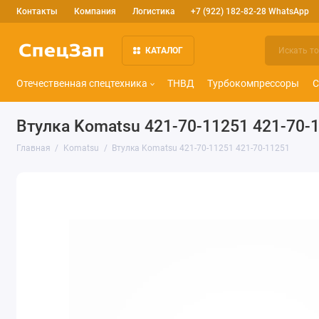
Контакты
Компания
Логистика
+7 (922) 182-82-28 WhatsApp
КАТАЛОГ
Отечественная спецтехника
ТНВД
Турбокомпрессоры
С
Втулка Komatsu 421-70-11251 421-70-
Главная
Komatsu
Втулка Komatsu 421-70-11251 421-70-11251