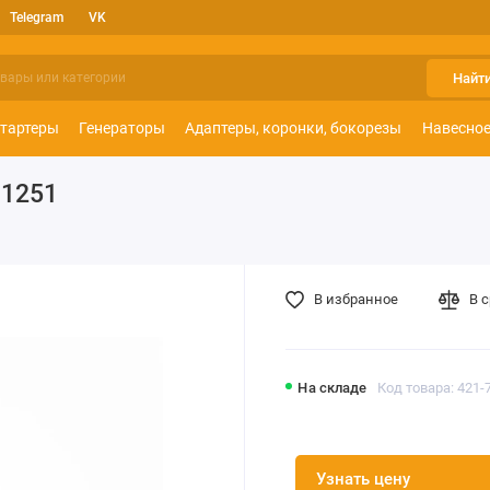
Telegram
VK
Найт
тартеры
Генераторы
Адаптеры, коронки, бокорезы
Навесное
11251
В избранное
В 
На складе
Код товара: 421-
Узнать цену