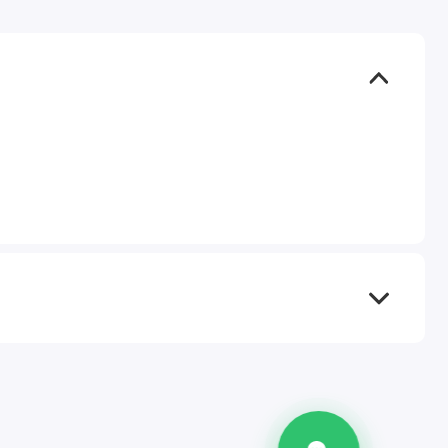
TEL
WA
TG
IG
M
@