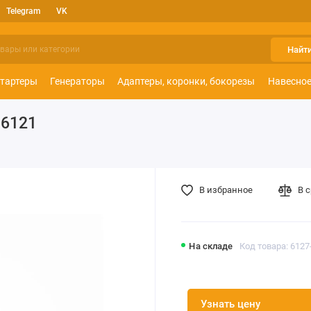
Telegram
VK
Найт
тартеры
Генераторы
Адаптеры, коронки, бокорезы
Навесное
-6121
В избранное
В 
На складе
Код товара: 6127
Узнать цену