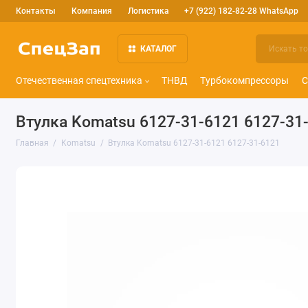
Контакты
Компания
Логистика
+7 (922) 182-82-28 WhatsApp
КАТАЛОГ
Отечественная спецтехника
ТНВД
Турбокомпрессоры
С
Втулка Komatsu 6127-31-6121 6127-31
Главная
Komatsu
Втулка Komatsu 6127-31-6121 6127-31-6121