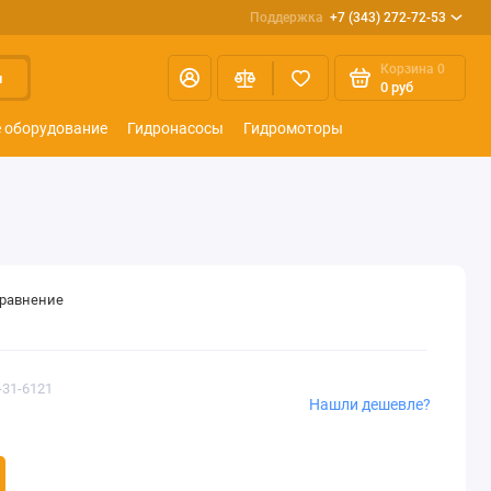
Поддержка
+7 (343) 272-72-53
Корзина
0
и
0 руб
 оборудование
Гидронасосы
Гидромоторы
сравнение
-31-6121
Нашли дешевле?