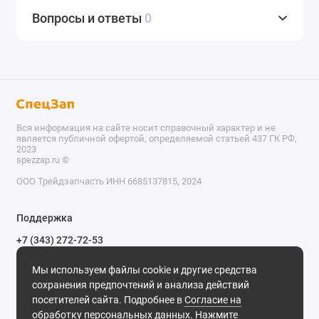
Вопросы и ответы
0
Вся информация на сайте носит справочный характер и не
является публичной офертой, определяемой статьей 437 ГК РФ,
2023
spezzap.ru ©️
ООО Трейдзапчасть ИНН 6685137815, 2024
TEL
Поддержка
WA
+7 (343) 272-72-53
Обратный звонок
TG
Мы используем файлы cookie и другие средства
620030, г. Екатеринбург, ул. Карьерная, д. 14, оф. 14.
сохранения предпочтений и анализа действий
IG
Мы в сети
посетителей сайта. Подробнее в
Согласие на
обработку персональных данных
. Нажмите