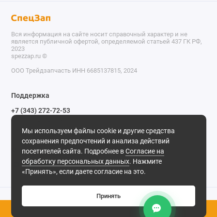
Вся информация на сайте носит справочный характер и не
является публичной офертой, определяемой статьей 437 ГК РФ,
2023
spezzap.ru ©️
ООО Трейдзапчасть ИНН 6685137815, 2024
TEL
Поддержка
WA
+7 (343) 272-72-53
Обратный звонок
TG
Мы используем файлы cookie и другие средства
620030, г. Екатеринбург, ул. Карьерная, д. 14, оф. 14.
сохранения предпочтений и анализа действий
IG
Мы в сети
посетителей сайта. Подробнее в
Согласие на
обработку персональных данных
. Нажмите
M
«Принять», если даете согласие на это.
@
Принять
0