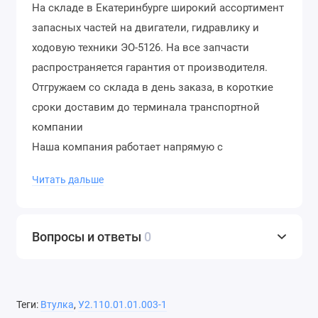
На складе в Екатеринбурге широкий ассортимент
запасных частей на двигатели, гидравлику и
ходовую техники ЭО-5126. На все запчасти
распространяется гарантия от производителя.
Отгружаем со склада в день заказа, в короткие
сроки доставим до терминала транспортной
компании
Наша компания работает напрямую с
производителями, позволяя предложить самые
Читать дальше
привлекательные условия реализации запчастей
для Hyundai
Выбирая сотрудничество с нами, Вы получаете
Вопросы и ответы
0
надежного партнёра поставки запасных частей!
Звоните!
Теги:
Втулка
,
У2.110.01.01.003-1