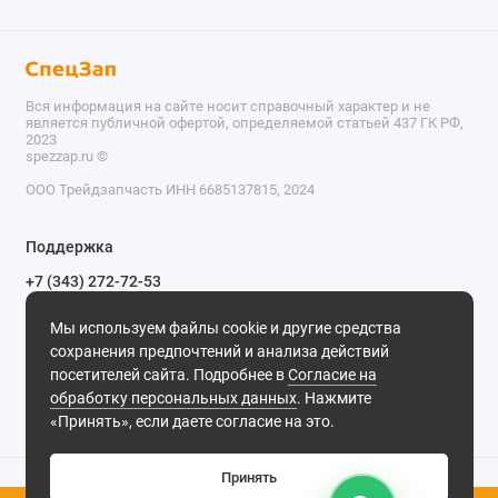
Вся информация на сайте носит справочный характер и не
является публичной офертой, определяемой статьей 437 ГК РФ,
2023
spezzap.ru ©️
ООО Трейдзапчасть ИНН 6685137815, 2024
TEL
Поддержка
WA
+7 (343) 272-72-53
Обратный звонок
TG
Мы используем файлы cookie и другие средства
620030, г. Екатеринбург, ул. Карьерная, д. 14, оф. 14.
сохранения предпочтений и анализа действий
IG
Мы в сети
посетителей сайта. Подробнее в
Согласие на
обработку персональных данных
. Нажмите
M
«Принять», если даете согласие на это.
@
Принять