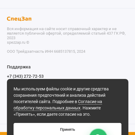
Вся информация на сайте носит справочный характер и не
является публичной офертой, определяемой статьей 437 ГК РФ,
2023
spezzap.ru ©️
ООО Трейдзапчасть ИНН 6685137815, 2024
TEL
Поддержка
WA
+7 (343) 272-72-53
Обратный звонок
TG
Мы используем файлы cookie и другие средства
620030, г. Екатеринбург, ул. Карьерная, д. 14, оф. 14.
сохранения предпочтений и анализа действий
IG
Мы в сети
посетителей сайта. Подробнее в
Согласие на
обработку персональных данных
. Нажмите
M
«Принять», если даете согласие на это.
@
Принять