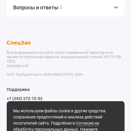
Вопросы и ответы
0
Вся информация на сайте носит справочный характер и не
является публичной офертой, определяемой статьей 437 ГК РФ,
2023
spezzap.ru ©️
ООО Трейдзапчасть ИНН 6685137815, 2024
TEL
Поддержка
WA
+7 (343) 272-72-53
Обратный звонок
TG
Мы используем файлы cookie и другие средства
620030, г. Екатеринбург, ул. Карьерная, д. 14, оф. 14.
сохранения предпочтений и анализа действий
IG
Мы в сети
посетителей сайта. Подробнее в
Согласие на
обработку персональных данных
. Нажмите