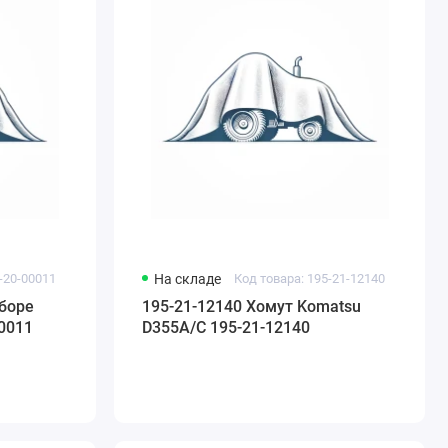
-20-00011
На складе
Код товара: 195-21-12140
сборе
195-21-12140 Хомут Komatsu
0011
D355A/C 195-21-12140