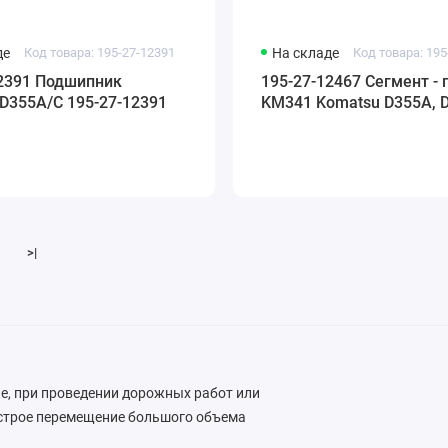
де
Код товара: 195-27-12391
На складе
Код товара: 195
12391 Подшипник
195-27-12467 Сегмент - 
D355A/C 195-27-12391
KM341 Komatsu D355A, 
>|
, при проведении дорожных работ или
строе перемещение большого объема