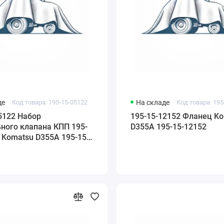
де
Код товара: 195-15-05122
На складе
Код товара: 195
5122 Набор
195-15-12152 Фланец K
ного клапана КПП 195-
D355A 195-15-12152
 Komatsu D355A 195-15-