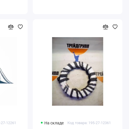
-27-12261
На складе
Код товара: 195-27-12361