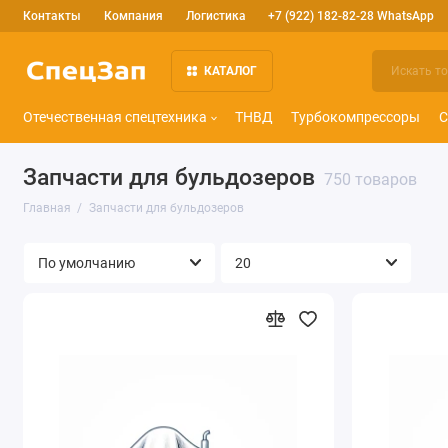
Контакты
Компания
Логистика
+7 (922) 182-82-28 WhatsApp
КАТАЛОГ
Отечественная спецтехника
ТНВД
Турбокомпрессоры
С
Запчасти для бульдозеров
750 товаров
Главная
Запчасти для бульдозеров