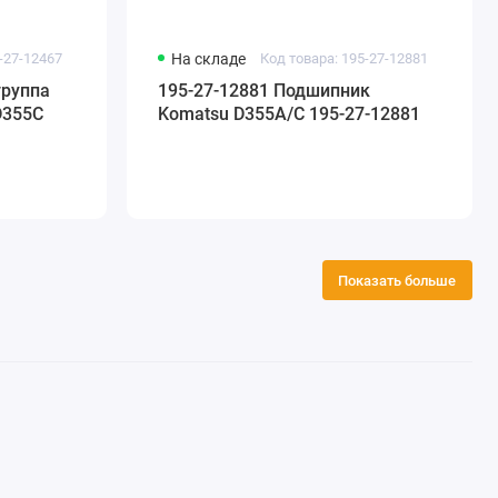
-27-12467
На складе
Код товара: 195-27-12881
группа
195-27-12881 Подшипник
D355C
Komatsu D355A/C 195-27-12881
Показать больше