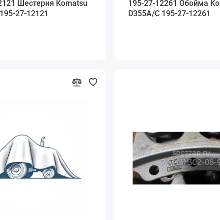
2121 Шестерня Komatsu
195-27-12261 Обойма K
195-27-12121
D355A/C 195-27-12261