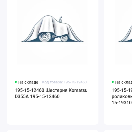
На складе
Код товара: 195-15-12460
На скла
195-15-12460 Шестерня Komatsu
195-15-
D355A 195-15-12460
роликов
15-19310