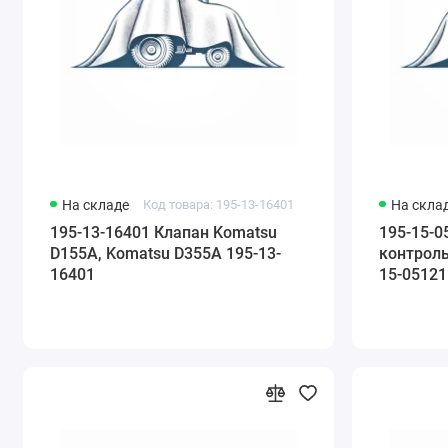
На складе
Код товара: 195-13-16401
На скла
195-13-16401 Клапан Komatsu
195-15-0
D155A, Komatsu D355A 195-13-
контроль
16401
15-05121
05122