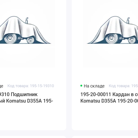
де
Код товара: 195-15-19310
На складе
Код товара: 195
19310 Подшипник
195-20-00011 Кардан в 
ый Komatsu D355A 195-
Komatsu D355A 195-20-0