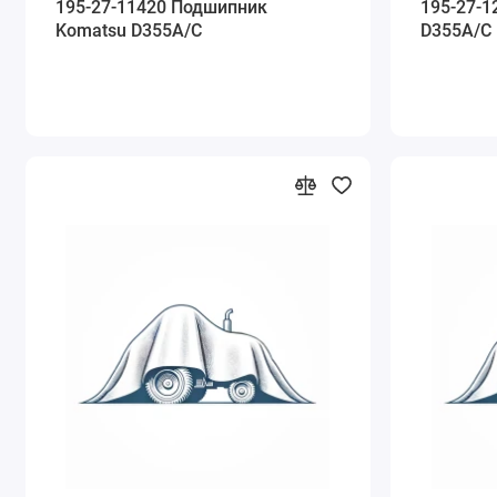
195-27-11420 Подшипник
195-27-1
Komatsu D355A/C
D355A/C 