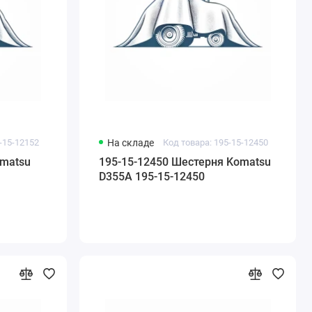
-15-12152
На складе
Код товара: 195-15-12450
omatsu
195-15-12450 Шестерня Komatsu
D355A 195-15-12450