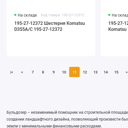
На складе
Код товара: 195-27-12372
На скла
195-27-12372 Шестерня Komatsu
195-27-
D355A/C 195-27-12372
Komatsu 
|<
<
7
8
9
10
11
12
13
14
15
>
Бульдозер – незаменимый помощник на строительной площадке
создании ландшафтного дизайна, позволяющий произвести бы
земли с минимальными финансовыми расходами.