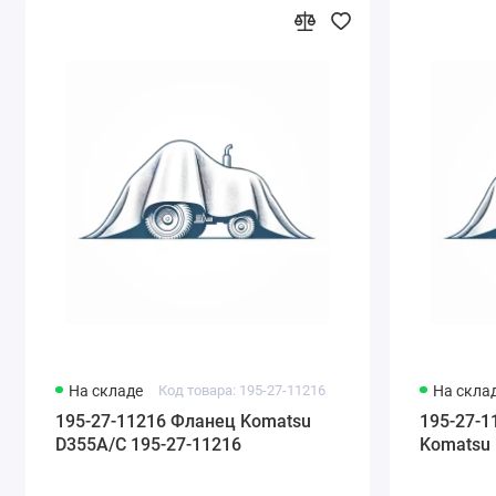
На складе
Код товара: 195-27-11216
На скла
195-27-11216 Фланец Komatsu
195-27-1
D355A/C 195-27-11216
Komatsu 