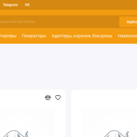
Telegram
VK
Найт
тартеры
Генераторы
Адаптеры, коронки, бокорезы
Навесное