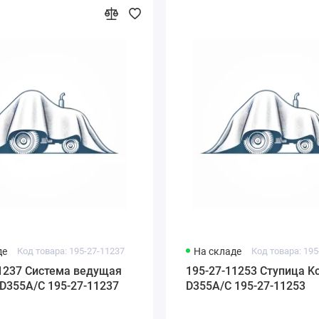
де
Код товара: 195-27-11237
На складе
Код товара: 195
1237 Система ведущая
195-27-11253 Ступица K
D355A/C 195-27-11237
D355A/C 195-27-11253