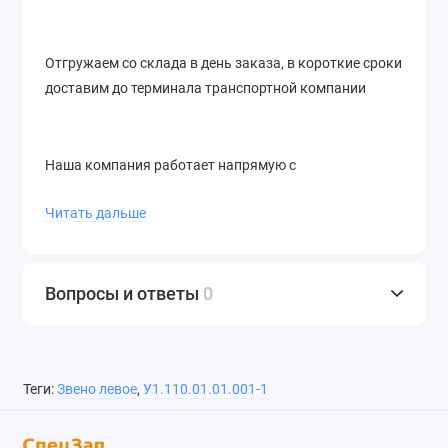
Отгружаем со склада в день заказа, в короткие сроки
доставим до терминала транспортной компании
Наша компания работает напрямую с
производителями, позволяя предложить самые
Читать дальше
привлекательные условия реализации запчастей для
Тагил
Вопросы и ответы
0
Выбирая сотрудничество с нами, Вы получаете
надежного партнёра поставки запасных частей!
Звоните!
Теги:
Звено левое
,
У1.110.01.01.001-1